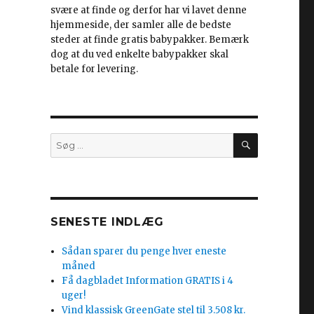
svære at finde og derfor har vi lavet denne
hjemmeside, der samler alle de bedste
steder at finde gratis babypakker. Bemærk
dog at du ved enkelte babypakker skal
betale for levering.
SØG
Søg
efter:
SENESTE INDLÆG
Sådan sparer du penge hver eneste
måned
Få dagbladet Information GRATIS i 4
uger!
Vind klassisk GreenGate stel til 3.508 kr.