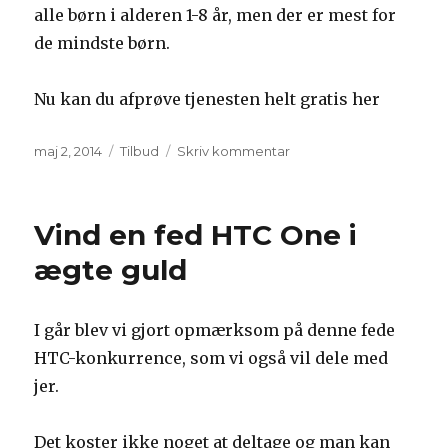
alle børn i alderen 1-8 år, men der er mest for
de mindste børn.
Nu kan du afprøve tjenesten helt gratis her
Udgivet
Kategorier
til
maj 2, 2014
Tilbud
Skriv kommentar
Prøv
Min
Bio
Vind en fed HTC One i
helt
Gratis
ægte guld
i
1
måned
I går blev vi gjort opmærksom på denne fede
HTC-konkurrence, som vi også vil dele med
jer.
Det koster ikke noget at deltage og man kan