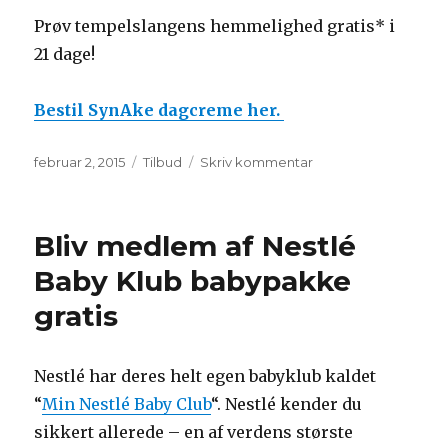
Prøv tempelslangens hemmelighed gratis* i
21 dage!
Bestil SynAke dagcreme her.
Udgivet
Kategorier
til
februar 2, 2015
Tilbud
Skriv kommentar
Prøv
Tempelslangens
Hemmelighed
Bliv medlem af Nestlé
ansigtscreme
gratis
Baby Klub babypakke
gratis
Nestlé har deres helt egen babyklub kaldet
“
Min Nestlé Baby Club
“. Nestlé kender du
sikkert allerede – en af verdens største