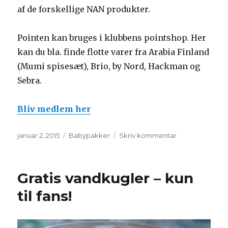
af de forskellige NAN produkter.
Pointen kan bruges i klubbens pointshop. Her
kan du bla. finde flotte varer fra Arabia Finland
(Mumi spisesæt), Brio, by Nord, Hackman og
Sebra.
Bliv medlem her
Udgivet
Kategorier
til
januar 2, 2015
Babypakker
Skriv kommentar
Bliv
medlem
af
Gratis vandkugler – kun
Nestlé
Baby
til fans!
Klub
babypakke
gratis