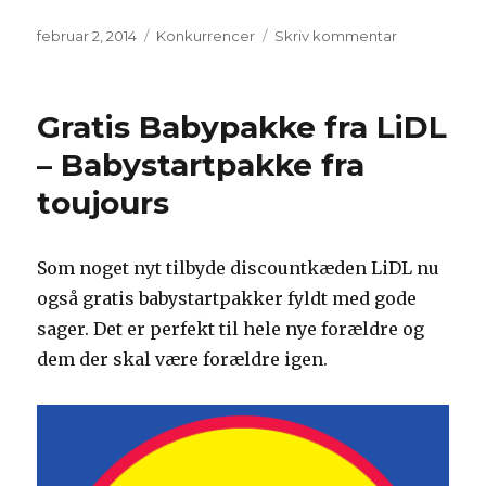
Udgivet
Kategorier
til
februar 2, 2014
Konkurrencer
Skriv kommentar
Vind
en
fed
Gratis Babypakke fra LiDL
HTC
One
– Babystartpakke fra
i
toujours
ægte
guld
Som noget nyt tilbyde discountkæden LiDL nu
også gratis babystartpakker fyldt med gode
sager. Det er perfekt til hele nye forældre og
dem der skal være forældre igen.