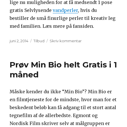
lige nu muligheden for at få medsendt 1 pose
gratis Selvlysende
vandperler
, hvis du
bestiller de små finurlige perler til kreativ leg
med familien. Læs mere på fansiden.
Udgivet
Kategorier
til
juni 2, 2014
Tilbud
Skriv kommentar
Gratis
vandkugler
–
Prøv Min Bio helt Gratis i 1
kun
til
måned
fans!
Måske kender du ikke “Min Bio”? Min Bio er
en filmtjeneste for de mindste, hvor man for et
beskedent beløb kan få adgang til et stort antal
tegnefilm af de allerbedste. Egmont og
Nordisk Film skriver selv at målgruppen er