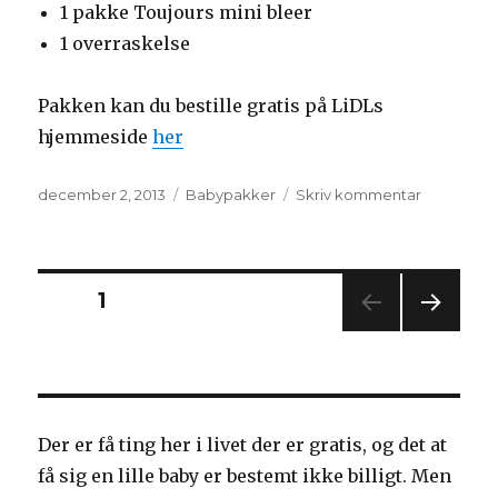
1 pakke Toujours mini bleer
1 overraskelse
Pakken kan du bestille gratis på LiDLs
hjemmeside
her
Udgivet
Kategorier
til
december 2, 2013
Babypakker
Skriv kommentar
Gratis
Babypakk
fra
LiDL
Indlægsinddeling
SIDE
1
–
Babystart
NÆS
fra
TE
toujours
SIDE
Der er få ting her i livet der er gratis, og det at
få sig en lille baby er bestemt ikke billigt. Men