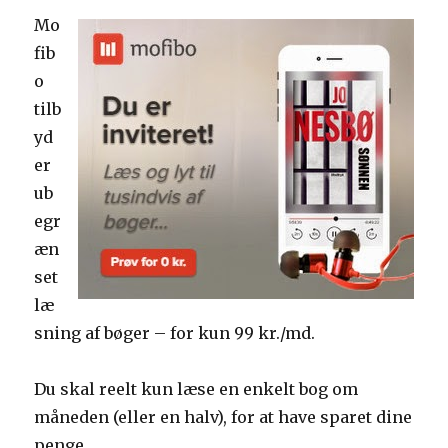
Mo
fib
o
tilb
yd
er
ub
egr
æn
set
læ
sning af bøger – for kun 99 kr./md.
Du skal reelt kun læse en enkelt bog om
måneden (eller en halv), for at have sparet dine
penge.