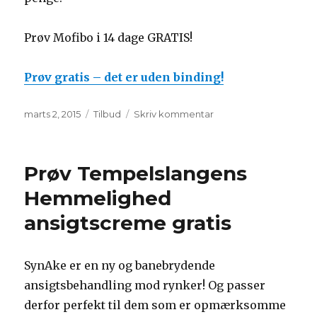
Prøv Mofibo i 14 dage GRATIS!
Prøv gratis – det er uden binding!
Udgivet
Kategorier
til
marts 2, 2015
Tilbud
Skriv kommentar
Prøv
Mofibo
i
Prøv Tempelslangens
14
dage
Hemmelighed
GRATIS!
ansigtscreme gratis
Uden
binding.
SynAke er en ny og banebrydende
ansigtsbehandling mod rynker! Og passer
derfor perfekt til dem som er opmærksomme