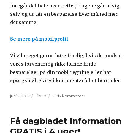
foregår det hele over nettet, tingene går af sig
selv, og du får en besparelse hver måned med
det samme.
Se mere på mobilprofil
Vi vil meget gerne høre fra dig, hvis du modsat
vores forventning ikke kunne finde
besparelser på din mobilregning eller har
spørgsmål. Skriv i kommentarfeltet herunder.
Udgivet
Kategorier
til
juni 2, 2015
Tilbud
Skriv kommentar
Sådan
sparer
du
Få dagbladet Information
penge
hver
GRATIS i 4 uger!