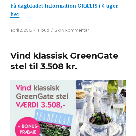
Få dagbladet Information GRATIS i 4 uger
her
Udgivet
Kategorier
til
april 2, 2015
Tilbud
Skriv kommentar
Få
dagbladet
Information
Vind klassisk GreenGate
GRATIS
i
stel til 3.508 kr.
4
uger!