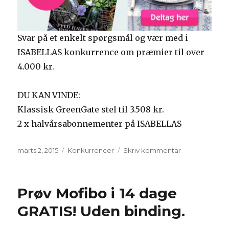
Svar på et enkelt spørgsmål og vær med i
ISABELLAS konkurrence om præmier til over
4.000 kr.
DU KAN VINDE:
Klassisk GreenGate stel til 3.508 kr.
2 x halvårsabonnementer på ISABELLAS
Udgivet
Kategorier
til
marts 2, 2015
Konkurrencer
Skriv kommentar
Vind
klassisk
GreenGate
Prøv Mofibo i 14 dage
stel
til
GRATIS! Uden binding.
3.508
kr.