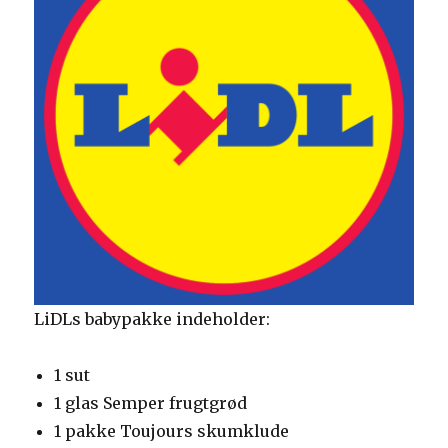
LiDLs babypakke indeholder:
1 sut
1 glas Semper frugtgrød
1 pakke Toujours skumklude