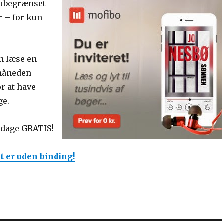
 ubegrænset
r – for kun
un læse en
måneden
or at have
ge.
4 dage GRATIS!
et er uden binding!