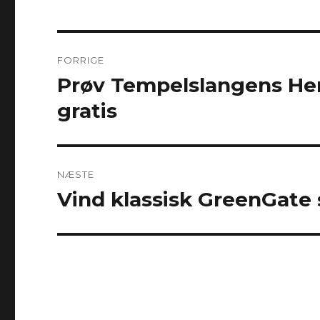
Indlægsnavigation
FORRIGE
Prøv Tempelslangens H
Forrige
indlæg:
gratis
NÆSTE
Vind klassisk GreenGate st
Næste
indlæg: