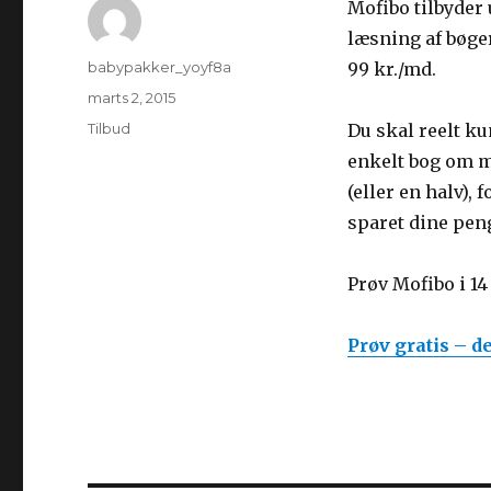
Mofibo tilbyder
læsning af bøge
Forfatter
babypakker_yoyf8a
99 kr./md.
Udgivet
marts 2, 2015
Kategorier
Tilbud
Du skal reelt k
enkelt bog om 
(eller en halv), f
sparet dine pen
Prøv Mofibo i 1
Prøv gratis – d