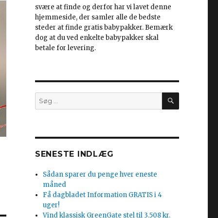
svære at finde og derfor har vi lavet denne
hjemmeside, der samler alle de bedste
steder at finde gratis babypakker. Bemærk
dog at du ved enkelte babypakker skal
betale for levering.
SØG
Søg
efter:
SENESTE INDLÆG
Sådan sparer du penge hver eneste
måned
Få dagbladet Information GRATIS i 4
uger!
Vind klassisk GreenGate stel til 3.508 kr.