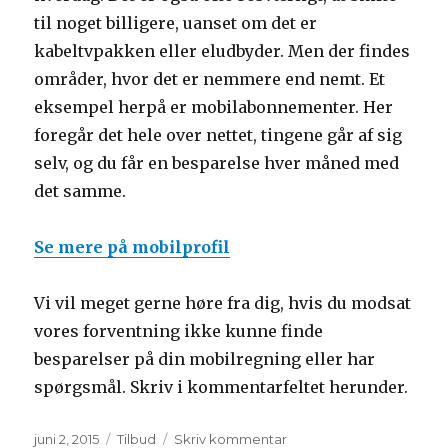
til noget billigere, uanset om det er
kabeltvpakken eller eludbyder. Men der findes
områder, hvor det er nemmere end nemt. Et
eksempel herpå er mobilabonnementer. Her
foregår det hele over nettet, tingene går af sig
selv, og du får en besparelse hver måned med
det samme.
Se mere på mobilprofil
Vi vil meget gerne høre fra dig, hvis du modsat
vores forventning ikke kunne finde
besparelser på din mobilregning eller har
spørgsmål. Skriv i kommentarfeltet herunder.
Udgivet
Kategorier
til
juni 2, 2015
Tilbud
Skriv kommentar